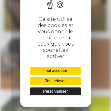
Ce site utilise
des cookies et
vous donne le
contrôle sur
ceux que vous
souhaitez
activer
Tout accepter
Tout refuser
TERRASSE BOIS
Personnaliser