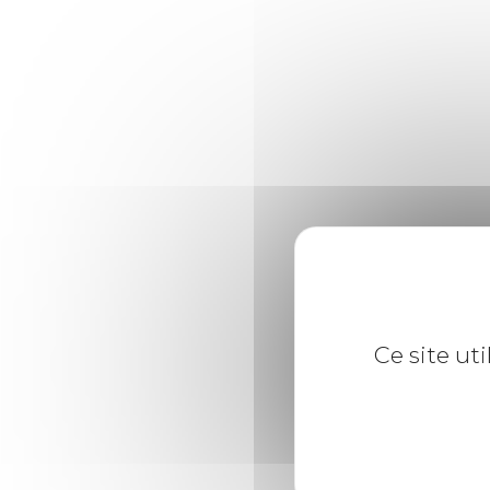
Ce site ut